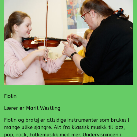
Fiolin
Lærer er Marit Westling
Fiolin og bratsj er allsidige instrumenter som brukes i
mange ulike sjangre. Alt fra klassisk musikk til jazz,
pop, rock, folkemusikk med mer. Undervisningen i